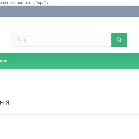
даж
НІЯ