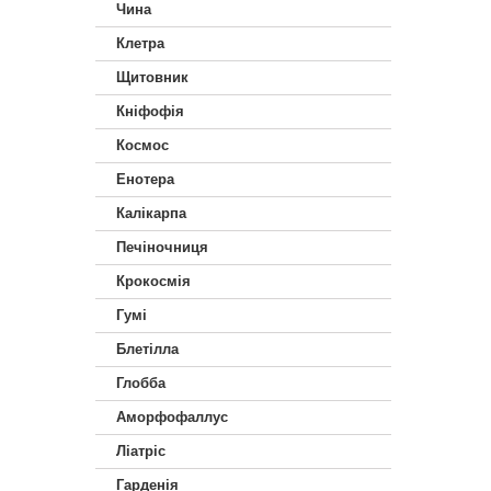
Чина
Клетра
Щитовник
Кніфофія
Космос
Енотера
Калікарпа
Печіночниця
Крокосмія
Гумі
Блетілла
Глобба
Аморфофаллус
Ліатріс
Гарденія