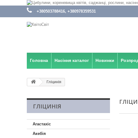
:
+380503788416, +380978359531
Головна
Насіння каталог
Новинки
Розпро
Гліцинія
ГЛІЦИ
ГЛІЦИНІЯ
Агастахіс
Акебія