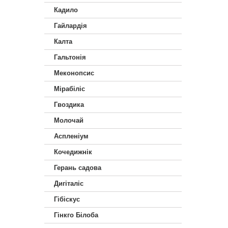
Кадило
Гайлардія
Калта
Гальтонія
Меконопсис
Мірабіліс
Гвоздика
Молочай
Аспленіум
Кочедижнік
Герань садова
Дигіталіс
Гібіскус
Гінкго Білоба