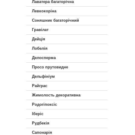
Лаватера багаторічна
Левкокоріна
Соняшник багаторічний
Гравілат
Дейція
Лобелія
Делосперма
Просо прутовидне
Дельфініум
Райграс
Жимолость декоративна
Родогіпоксіс
Іберіс
Рудбекія
Сапонарія