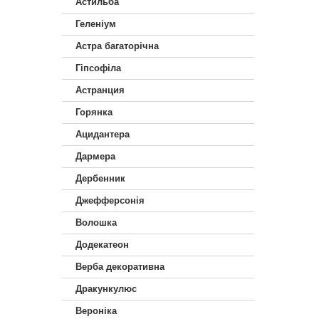
Астильба
Геленіум
Астра багаторічна
Гіпсофіла
Астранция
Горянка
Ацидантера
Дармера
Дербенник
Джефферсонія
Волошка
Додекатеон
Верба декоративна
Дракункулюс
Вероніка