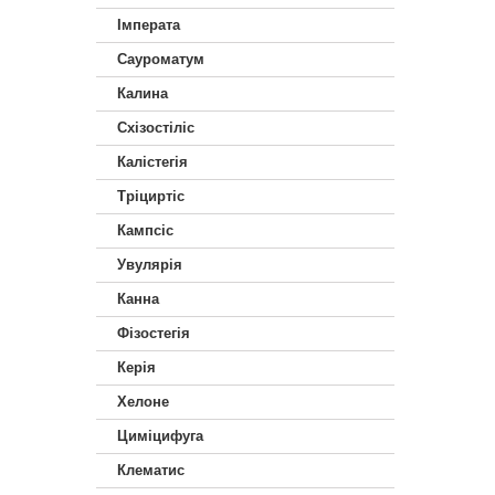
Імперата
Сауроматум
Калина
Схізостіліс
Калістегія
Тріциртіс
Кампсіс
Увулярія
Канна
Фізостегія
Керія
Хелоне
Циміцифуга
Клематис