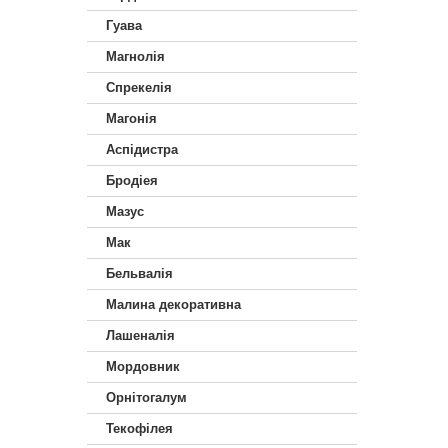
Гуава
Магнолія
Спрекелія
Магонія
Аспідистра
Бродіея
Мазус
Мак
Бельвалія
Малина декоративна
Лашеналія
Мордовник
Орнітогалум
Текофілея