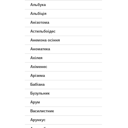
Альбука
Альбіція
Анізотома
Астильбоідес
Анемона осіння
Аноматека
Ахілея
Ахіменес
Арізема
Бабіана
Бузульник
Арум
Василистник
Арункус