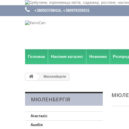
:
+380503788416, +380978359531
Головна
Насіння каталог
Новинки
Розпро
Мюленбергія
МЮЛЕ
МЮЛЕНБЕРГІЯ
Агастахіс
Акебія