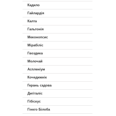
Кадило
Гайлардія
Калта
Гальтонія
Меконопсис
Мірабіліс
Гвоздика
Молочай
Аспленіум
Кочедижнік
Герань садова
Дигіталіс
Гібіскус
Гінкго Білоба