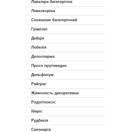
Лаватера багаторічна
Левкокоріна
Соняшник багаторічний
Гравілат
Дейція
Лобелія
Делосперма
Просо прутовидне
Дельфініум
Райграс
Жимолость декоративна
Родогіпоксіс
Іберіс
Рудбекія
Сапонарія