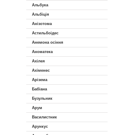
Альбука
Альбіція
Анізотома
Астильбоідес
Анемона осіння
Аноматека
Ахілея
Ахіменес
Арізема
Бабіана
Бузульник
Арум
Василистник
Арункус