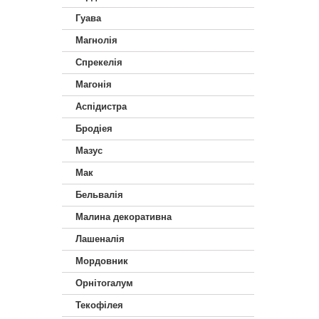
Гуава
Магнолія
Спрекелія
Магонія
Аспідистра
Бродіея
Мазус
Мак
Бельвалія
Малина декоративна
Лашеналія
Мордовник
Орнітогалум
Текофілея