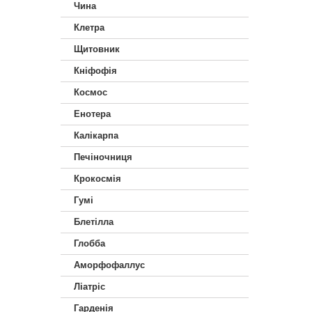
Чина
Клетра
Щитовник
Кніфофія
Космос
Енотера
Калікарпа
Печіночниця
Крокосмія
Гумі
Блетілла
Глобба
Аморфофаллус
Ліатріс
Гарденія