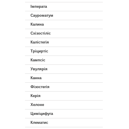
Імперата
Сауроматум
Калина
Схізостіліс
Калістегія
Тріциртіс
Кампсіс
Увулярія
Канна
Фізостегія
Керія
Хелоне
Циміцифуга
Клематис