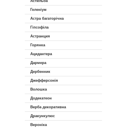
Астильба
Геленіум
Астра багаторічна
Гіпсофіла
Астранция
Горянка
Ацидантера
Дармера
Дербенник
Джефферсонія
Волошка
Додекатеон
Верба декоративна
Дракункулюс
Вероніка