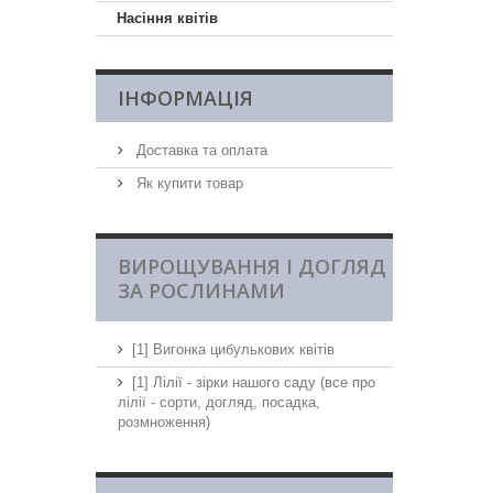
Насіння квітів
ІНФОРМАЦІЯ
Доставка та оплата
Як купити товар
ВИРОЩУВАННЯ І ДОГЛЯД
ЗА РОСЛИНАМИ
[1] Вигонка цибулькових квітів
[1] Лілії - зірки нашого саду (все про
лілії - сорти, догляд, посадка,
розмноження)