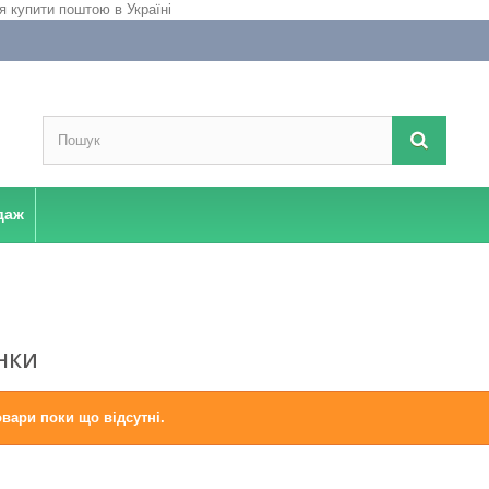
даж
НКИ
овари поки що відсутні.