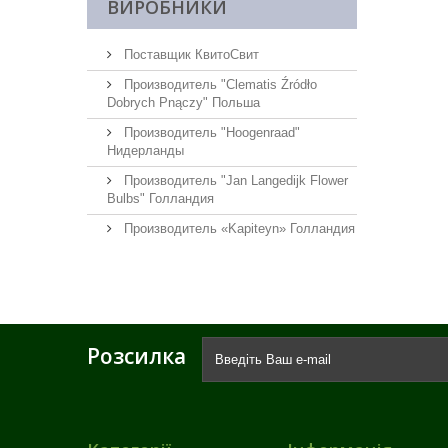
ВИРОБНИКИ
Поставщик КвитоСвит
Производитель "Clematis Źródło
Dobrych Pnączy" Польша
Производитель "Hoogenraad"
Нидерланды
Производитель "Jan Langedijk Flower
Bulbs" Голландия
Производитель «Kapiteyn» Голландия
Розсилка