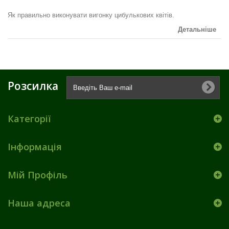
Як правильно виконувати вигонку цибулькових квітів.
Детальніше
Розсилка
Категорії
Інформація
Мій Профіль
Наша адреса