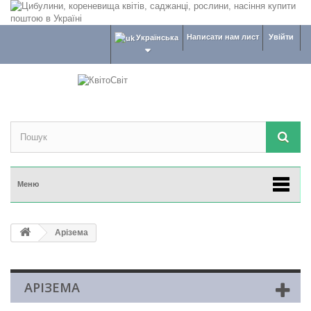
Написати нам лист
Увійти
Українська
Меню
Арізема
АРІЗЕМА