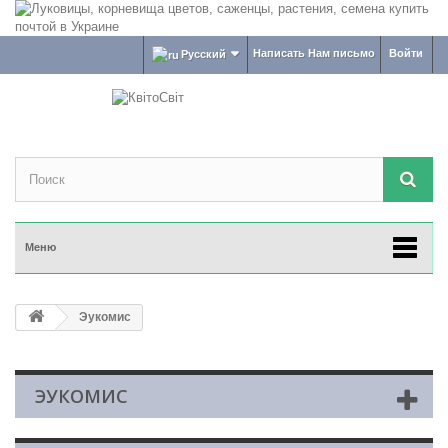
Написать Нам письмо
Войти
Русский
Меню
Эукомис
ЭУКОМИС