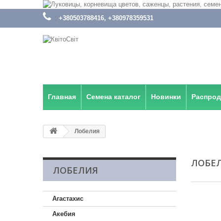
:
+380503788416, +380978359531
Главная
Семена каталог
Новинки
Распро
Лобелия
ЛОБЕ
ЛОБЕЛИЯ
Агастахис
Акебия