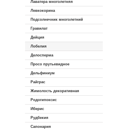
Лаватера многолетняя
Левкокорина
Подсолнечник многолетний
Гравилат
Дейция
Лобелия
Делосперма
Просо прутьевидное
Дельфиниум
Райграс
Жимолость декоративная
Родогипоксис
Иберис
Рудбекия
Сапонария