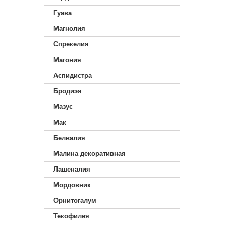
Гуава
Магнолия
Спрекелия
Магония
Аспидистра
Бродиэя
Мазус
Мак
Белвалия
Малина декоративная
Лашеналия
Мордовник
Орнитогалум
Текофилея