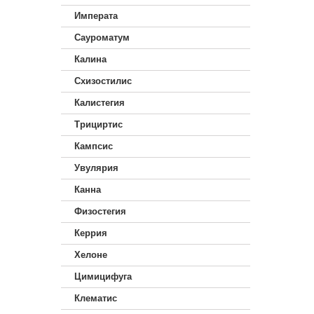
Императа
Сауроматум
Калина
Схизостилис
Калистегия
Трициртис
Кампсис
Увулярия
Канна
Физостегия
Керрия
Хелоне
Цимицифуга
Клематис