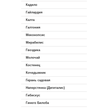
Кадило
Гайлардия
Калта
Галтония
Меконопсис
Мирабилис
Гвоздика
Молочай
Костенец
Кочедыжник
Герань садовая
Наперстянка (Дигиталис)
Гибискус
Гинкго Билоба