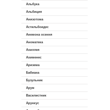
Альбука
Альбиция
Анизотома
Астильбоидес
Анемона осення
Аноматека
Ахиллея
Ахименес
Аризема
Бабиана
Бузульник
Арум
Василистник
Арункус