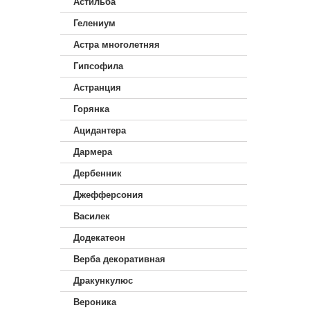
Астильба
Гелениум
Астра многолетняя
Гипсофила
Астранция
Горянка
Ацидантера
Дармера
Дербенник
Джефферсония
Василек
Додекатеон
Верба декоративная
Дракункулюс
Вероника