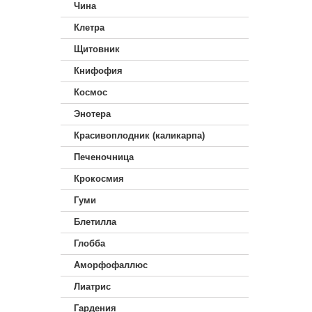
Чина
Клетра
Щитовник
Книфофия
Космос
Энотера
Красивоплодник (каликарпа)
Печеночница
Крокосмия
Гуми
Блетилла
Глобба
Аморфофаллюс
Лиатрис
Гардения