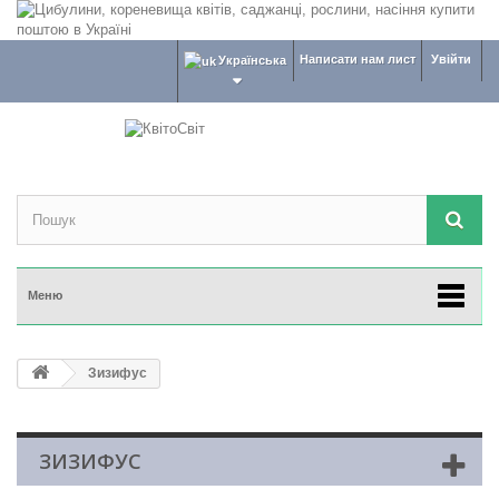
Написати нам лист
Увійти
Українська
Меню
Зизифус
ЗИЗИФУС