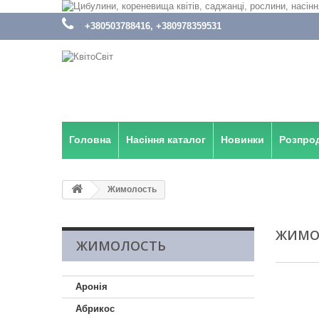
:
+380503788416, +380978359531
Головна
Насіння каталог
Новинки
Розпро
Жимолость
ЖИМО
ЖИМОЛОСТЬ
Аронія
Абрикос