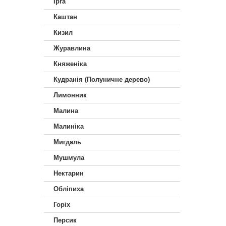
Ірга
Каштан
Кизил
Журавлина
Княженіка
Кудранія (Полуничне дерево)
Лимонник
Малина
Малиніка
Мигдаль
Мушмула
Нектарин
Обліпиха
Горіх
Персик