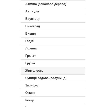
Азіміна (бананове дерево)
Актінідія
Брусниця
Виноград
Вишня
Годжі
Лохина
Гранат
Груша
Жимолость
Суниця садова (полуниця)
Зизифус
Ожина
Інжир