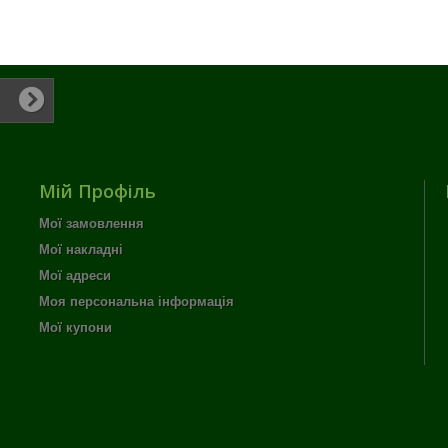
Мій Профіль
Мої замовлення
Мої накладні
Мої адреси
Моя персональна інформація
Мої купони