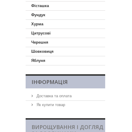
Фісташка
Фундук
Хурма
Цитрусові
Черешня
Шовковиця
Яблуня
ІНФОРМАЦІЯ
Доставка та оплата
Як купити товар
ВИРОЩУВАННЯ І ДОГЛЯД