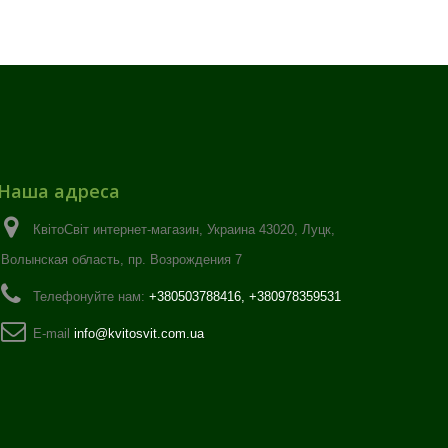
Наша адреса
КвітоСвіт интернет-магазин, Украина 43020, Луцк,
Волынская область, пр. Возрождения 7
Телефонуйте нам:
+380503788416, +380978359531
E-maіl
info@kvitosvit.com.ua