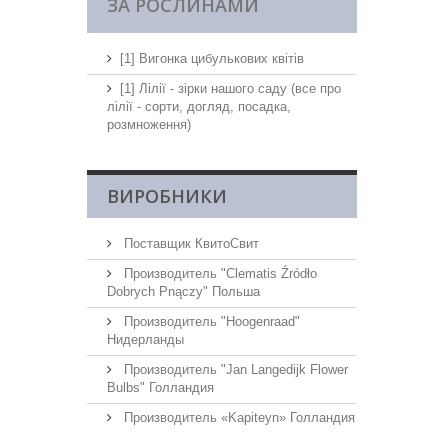
ЗА РОСЛИНАМИ
[1] Вигонка цибулькових квітів
[1] Лілії - зірки нашого саду (все про
лілії - сорти, догляд, посадка,
розмноження)
ВИРОБНИКИ
Поставщик КвитоСвит
Производитель "Clematis Źródło
Dobrych Pnączy" Польша
Производитель "Hoogenraad"
Нидерланды
Производитель "Jan Langedijk Flower
Bulbs" Голландия
Производитель «Kapiteyn» Голландия