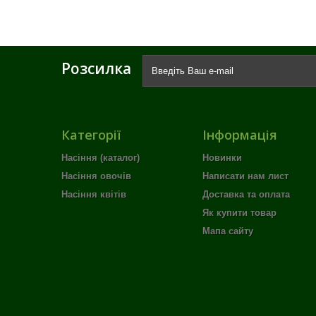
Розсилка
Категорії
Інформація
Насіння (каталог)
Новинки
Насіння овочів
Написати нам лист
Насіння квітів
Доставка та оплата
Як купити товар
Мапа сайту