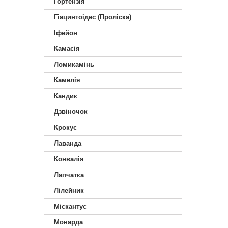
Гортензія
Гіацинтоідес (Проліска)
Іфейон
Камасія
Ломикамінь
Камелія
Кандик
Дзвіночок
Крокус
Лаванда
Конвалія
Лапчатка
Лілейник
Міскантус
Монарда