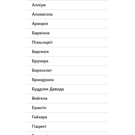
Алліум
Алхемілла
Армерія
Барвінок
Пізньоцвіт
Бергенія
Брунера
Бересклет
Брандушка
Буддлея Давида
Вейгела
Ерантіс
Гейхера
Гіацинт