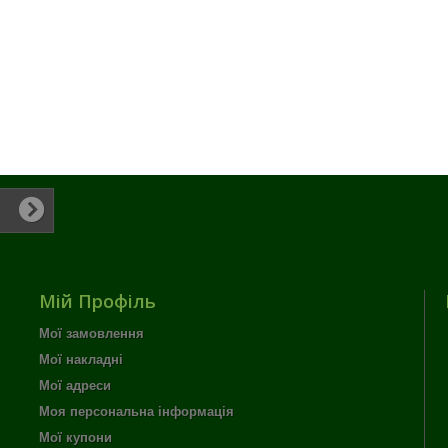
Мій Профіль
Мої замовлення
Мої накладні
Мої адреси
Моя персональна інформація
Мої купони