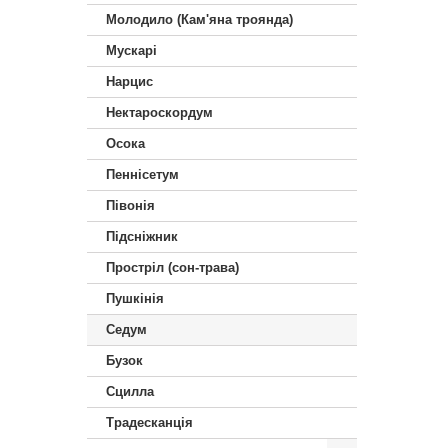
Молодило (Кам'яна троянда)
Мускарі
Нарцис
Нектароскордум
Осока
Пеннісетум
Півонія
Підсніжник
Простріл (сон-трава)
Пушкінія
Седум
Бузок
Сцилла
Традесканція