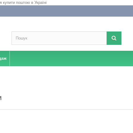
даж
М