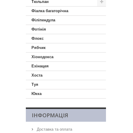
Тюльпан
Фіалка багаторічна
Філіпендула
Фотінія
Флокс
Рябчик
Хіонодокса
Ехінацея
Хоста
Туя
Юкка
ІНФОРМАЦІЯ
Доставка та оплата