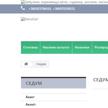
:
+380503788416, +380978359531
Головна
Насіння каталог
Новинки
Розпро
Седум
СЕДУ
СЕДУМ
Акант
Аконіт