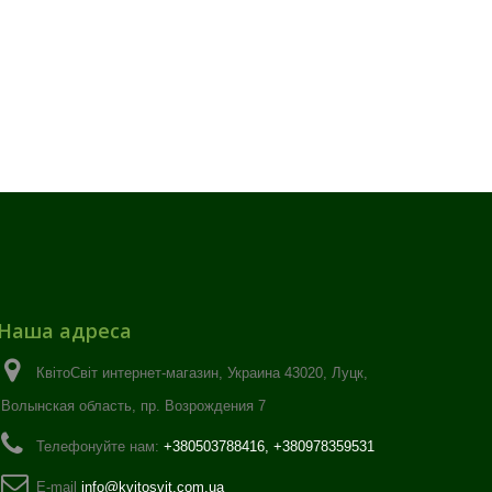
Наша адреса
КвітоСвіт интернет-магазин, Украина 43020, Луцк,
Волынская область, пр. Возрождения 7
Телефонуйте нам:
+380503788416, +380978359531
E-maіl
info@kvitosvit.com.ua