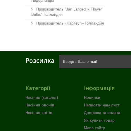
Нидерланды
Производитель "Jan Langedijk Flower
Bulbs" Голландия
Производитель «Kapiteyn» Голландия
Розсилка
Категорії
Інформація
Насіння (каталог)
Новинки
Насіння овочів
Написати нам лист
Насіння квітів
Доставка та оплата
Як купити товар
Мапа сайту