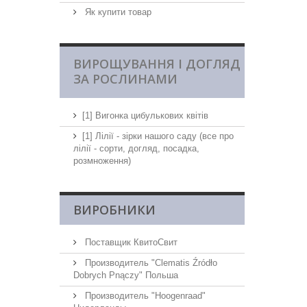
Як купити товар
ВИРОЩУВАННЯ І ДОГЛЯД
ЗА РОСЛИНАМИ
[1] Вигонка цибулькових квітів
[1] Лілії - зірки нашого саду (все про
лілії - сорти, догляд, посадка,
розмноження)
ВИРОБНИКИ
Поставщик КвитоСвит
Производитель "Clematis Źródło
Dobrych Pnączy" Польша
Производитель "Hoogenraad"