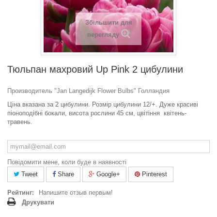
Збільшити для
перегляду
Тюльпан махровий Up Pink 2 цибулини
Производитель "Jan Langedijk Flower Bulbs" Голландия
Ціна вказана за 2 цибулини. Розмір цибулини 12/+.
Дуже красиві
піоноподібні бокали, висота рослини 45 см, цвітіння квітень-
травень.
Повідомити мене, коли буде в наявності
Tweet
Share
Google+
Pinterest
Рейтинг:
Напишите отзыв первым!
Друкувати