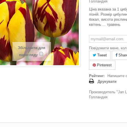
Голландия
Ціна вказана за 1 циб
пізній. Розмір цибули
бокал, висота рослини
квітень ... травень
Збільшити для
Повідомити мене, кол
перегляду
Tweet
Shar
Pinterest
Рейтинг:
Напишите 
Друкувати
Производитель "Jan La
Голландия