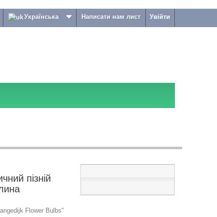
Українська
Написати нам лист
Увійти
чний пізній
лина
ngedijk Flower Bulbs"