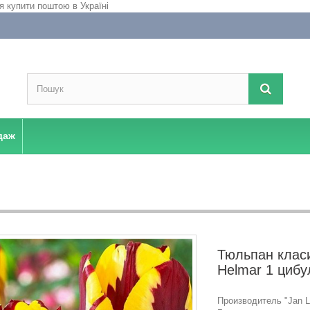
даж
Тюльпан класи
Helmar 1 цибу
Производитель "Jan La