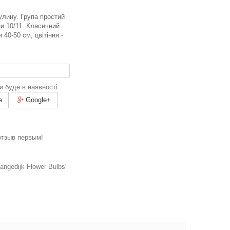
улину. Група простий
ни
10/11
. Класичний
 40-50 см, цвітіння -
и буде в наявності
e
Google+
отзыв первым!
ngedijk Flower Bulbs"