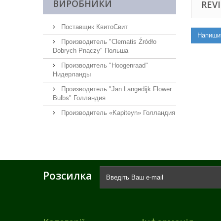
ВИРОБНИКИ
REVI
Поставщик КвитоСвит
Напиши
Производитель "Clematis Źródło
Dobrych Pnączy" Польша
Производитель "Hoogenraad"
Нидерланды
Производитель "Jan Langedijk Flower
Bulbs" Голландия
Производитель «Kapiteyn» Голландия
Розсилка