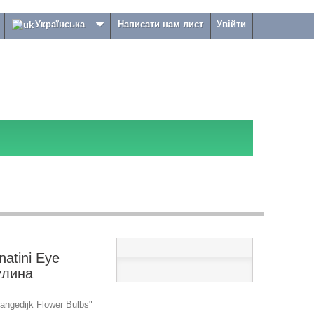
Українська
Написати нам лист
Увійти
atini Eye
улина
ngedijk Flower Bulbs"