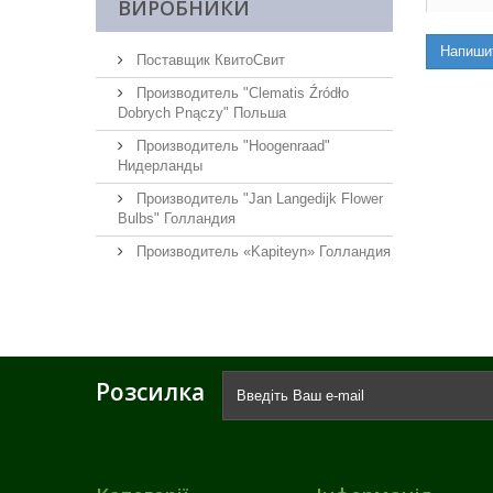
ВИРОБНИКИ
Напиши
Поставщик КвитоСвит
Производитель "Clematis Źródło
Dobrych Pnączy" Польша
Производитель "Hoogenraad"
Нидерланды
Производитель "Jan Langedijk Flower
Bulbs" Голландия
Производитель «Kapiteyn» Голландия
Розсилка