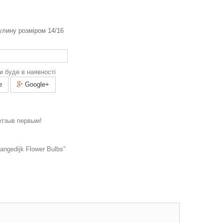
булину розміром 14/16
и буде в наявності
e
Google+
отзыв первым!
ngedijk Flower Bulbs"