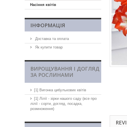
Насіння квітів
ІНФОРМАЦІЯ
Доставка та оплата
Як купити товар
ВИРОЩУВАННЯ І ДОГЛЯД
ЗА РОСЛИНАМИ
[1] Вигонка цибулькових квітів
[1] Лілії - зірки нашого саду (все про
лілії - сорти, догляд, посадка,
розмноження)
REVI