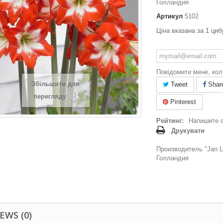
Голландия
Артикул
5102
Ціна вказана за 1 ци
Повідомити мене, кол
Збільшити для
Tweet
Shar
перегляду
Pinterest
Рейтинг:
Напишите 
Друкувати
Производитель "Jan La
Голландия
EWS (0)