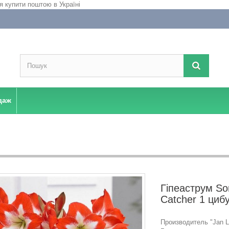
даж
Гіпеаструм Son
Catcher 1 циб
Производитель "Jan La