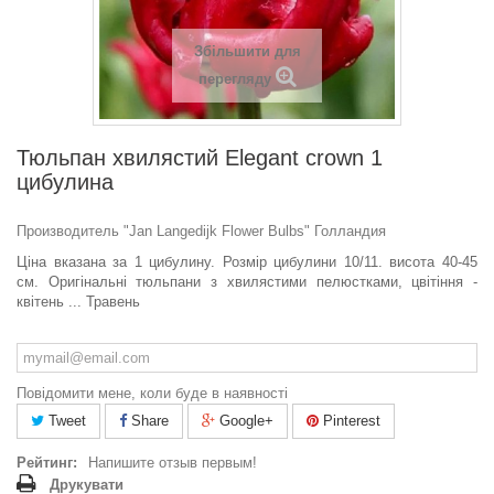
Збільшити для
перегляду
Тюльпан хвилястий Elegant crown 1
цибулина
Производитель "Jan Langedijk Flower Bulbs" Голландия
Ціна вказана за 1 цибулину. Розмір цибулини 10/11
. висота 40-45
см. Оригінальні тюльпани з хвилястими пелюстками, цвітіння -
квітень ... Травень
Повідомити мене, коли буде в наявності
Tweet
Share
Google+
Pinterest
Рейтинг:
Напишите отзыв первым!
Друкувати