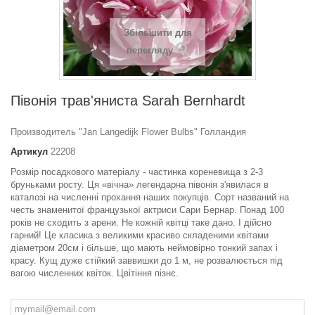
Збільшити для
перегляду
Півонія трав'яниста Sarah Bernhardt
Производитель "Jan Langedijk Flower Bulbs" Голландия
Артикул
22208
Розмір посадкового матеріалу - частинка кореневища з 2-3
бруньками росту. Ця «вічна» легендарна півонія з'явилася в
каталозі на численні прохання наших покупців. Сорт названий на
честь знаменитої французької актриси Сари Бернар. Понад 100
років не сходить з арени. Не кожній квітці таке дано. І дійсно
гарний! Це класика з великими красиво складеними квітами
діаметром 20см і більше, що мають неймовірно тонкий запах і
красу. Кущ дуже стійкий заввишки до 1 м, не розвалюється під
вагою численних квіток. Цвітіння пізнє.