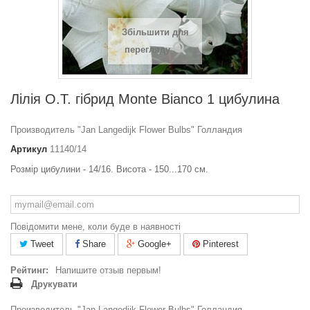
Збільшити для
перегляду
Лілія О.Т. гібрид Monte Bianco 1 цибулина
Производитель "Jan Langedijk Flower Bulbs" Голландия
Артикул
11140/14
Розмір цибулини - 14/16. Висота - 150...170 см.
Повідомити мене, коли буде в наявності
Tweet
Share
Google+
Pinterest
Рейтинг:
Напишите отзыв первым!
Друкувати
Производитель "Jan Langedijk Flower Bulbs" Голландия