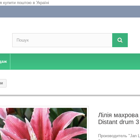
даж
ни
Лілія махрова
Distant drum 
Производитель "Jan La