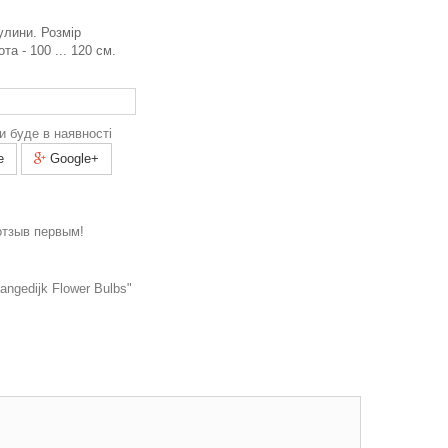
улини. Розмір
та - 100 ... 120 см.
и буде в наявності
e
Google+
отзыв первым!
ngedijk Flower Bulbs"