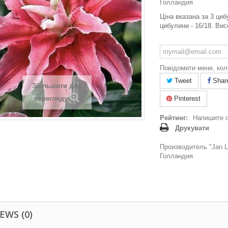
Голландия
Ціна вказана за 3 циб
цибулини - 16/18. Висо
Повідомити мене, кол
Tweet
Shar
Збільшити для
перегляду
Pinterest
Рейтинг:
Напишите 
Друкувати
Производитель "Jan La
Голландия
EWS (0)