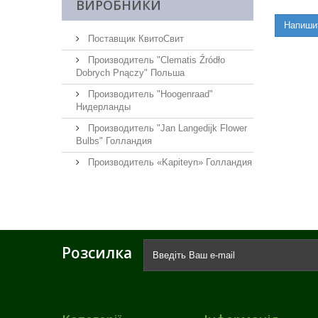
ВИРОБНИКИ
Напиши
Поставщик КвитоСвит
Производитель "Clematis Źródło
Dobrych Pnączy" Польша
Производитель "Hoogenraad"
Нидерланды
Производитель "Jan Langedijk Flower
Bulbs" Голландия
Производитель «Kapiteyn» Голландия
Розсилка