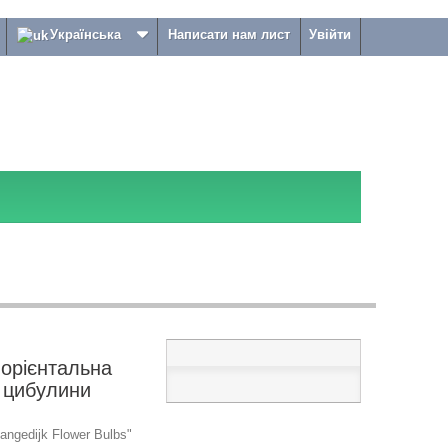
Українська
Написати нам лист
Увійти
 орієнтальна
3 цибулини
ngedijk Flower Bulbs"