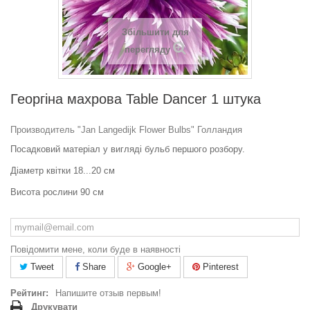
Збільшити для
перегляду
Георгіна махрова Table Dancer 1 штука
Производитель "Jan Langedijk Flower Bulbs" Голландия
Посадковий матеріал у вигляді
бульб першого розбору.
Діаметр квітки 18...20 см
Висота рослини 90 см
Повідомити мене, коли буде в наявності
Tweet
Share
Google+
Pinterest
Рейтинг:
Напишите отзыв первым!
Друкувати