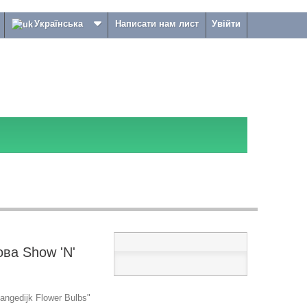
Українська
Написати нам лист
Увійти
ова Show 'N'
ngedijk Flower Bulbs"