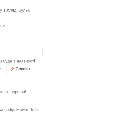
у вигляді
бульб
 см
м
и буде в наявності
e
Google+
отзыв первым!
ngedijk Flower Bulbs"