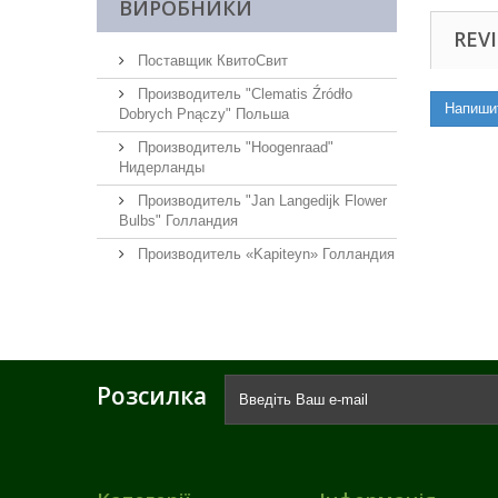
ВИРОБНИКИ
REVI
Поставщик КвитоСвит
Производитель "Clematis Źródło
Напиши
Dobrych Pnączy" Польша
Производитель "Hoogenraad"
Нидерланды
Производитель "Jan Langedijk Flower
Bulbs" Голландия
Производитель «Kapiteyn» Голландия
Розсилка