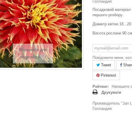
Голландия
Посадковий матеріал 
першого розбору.
Діаметр квітки 18...20
Висота рослини 90 с
Збільшити для
перегляду
Повідомити мене, кол
Tweet
Shar
Pinterest
Рейтинг:
Напишите 
Друкувати
Производитель "Jan La
Голландия