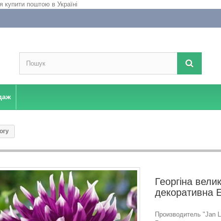
даж
ory
Георгіна вели
декоративна E
Производитель "Jan La