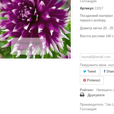
Голландия
Артикул
11017
Посадковий матеріал 
першого розбору.
Діаметр квітки 20...25
Висота рослини 140 с
Збільшити для
перегляду
Повідомити мене, кол
Tweet
Shar
Pinterest
Рейтинг:
Напишите 
Друкувати
Производитель "Jan La
Голландия