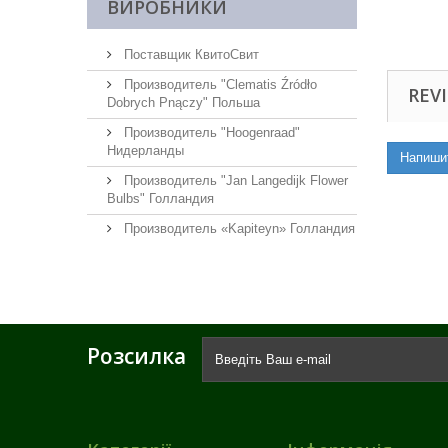
ВИРОБНИКИ
Поставщик КвитоСвит
Производитель "Clematis Źródło
REVI
Dobrych Pnączy" Польша
Производитель "Hoogenraad"
Нидерланды
Напиши
Производитель "Jan Langedijk Flower
Bulbs" Голландия
Производитель «Kapiteyn» Голландия
Розсилка