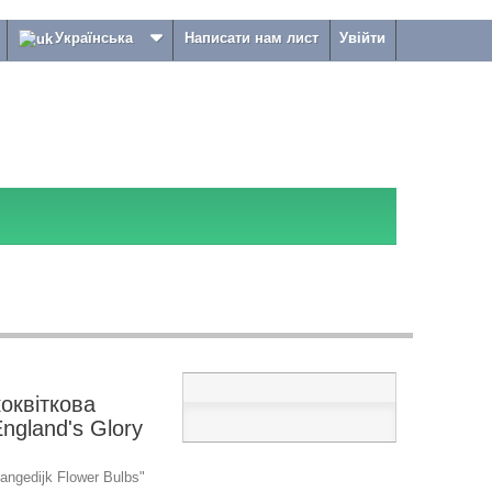
Українська
Написати нам лист
Увійти
коквіткова
ngland's Glory
ngedijk Flower Bulbs"