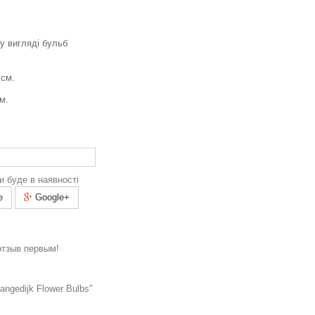
у вигляді
бульб
 см.
м.
и буде в наявності
e
Google+
отзыв первым!
ngedijk Flower Bulbs"