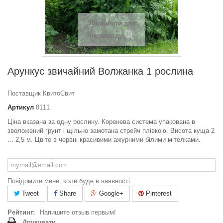
Збільшити для
перегляду
Арункус звичайний Волжанка 1 рослина
Поставщик КвитоСвит
Артикул
8111
Ціна вказана за одну рослину. Коренева система упакована в
зволожений грунт і щільно замотана стрейч плівкою. Висота куща 2
... 2,5 м. Цвіте в червні красивими ажурними білими мітелками.
Повідомити мене, коли буде в наявності
Tweet
Share
Google+
Pinterest
Рейтинг:
Напишите отзыв первым!
Друкувати