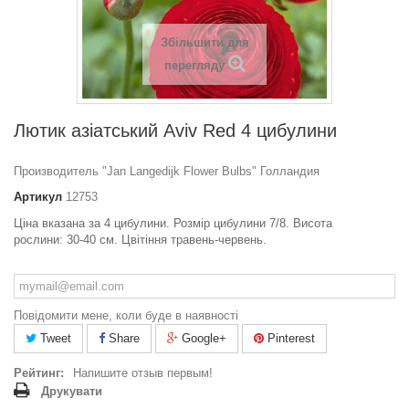
Збільшити для
перегляду
Лютик азіатський Aviv Red 4 цибулини
Производитель "Jan Langedijk Flower Bulbs" Голландия
Артикул
12753
Ціна вказана за 4 цибулини. Розмір цибулини 7/8. Висота
рослини: 30-40 см. Цвітіння травень-червень.
Повідомити мене, коли буде в наявності
Tweet
Share
Google+
Pinterest
Рейтинг:
Напишите отзыв первым!
Друкувати