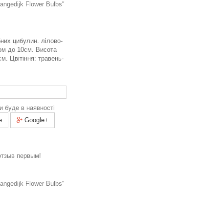
ngedijk Flower Bulbs"
бних цибулин. лілово-
ром до 10см. Висота
см. Цвітіння: травень-
и буде в наявності
e
Google+
отзыв первым!
ngedijk Flower Bulbs"