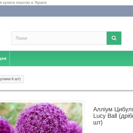
даж
улина 6 шт)
Алліум Цибул
Lucy Ball (дрі
шт)