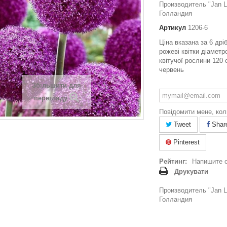
Производитель "Jan La
Голландия
Артикул
1206-6
Ціна вказана за 6 дрі
рожеві квітки діамет
квітучої рослини 120 
червень
Збільшити для
перегляду
Повідомити мене, кол
Tweet
Shar
Pinterest
Рейтинг:
Напишите 
Друкувати
Производитель "Jan La
Голландия