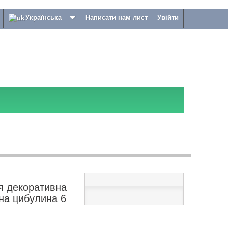
Українська
Написати нам лист
Увійти
я декоративна
бна цибулина 6