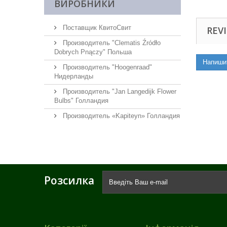
ВИРОБНИКИ
Поставщик КвитоСвит
REVI
Производитель "Clematis Źródło
Dobrych Pnączy" Польша
Напиши
Производитель "Hoogenraad"
Нидерланды
Производитель "Jan Langedijk Flower
Bulbs" Голландия
Производитель «Kapiteyn» Голландия
Розсилка