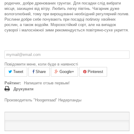
родючих, добре дренованих грунтах. Для посадки слід вибрати
місця, захищені від вітру. Любить легку півтінь. Чагарник дуже
вологолюбний, тому при вирощуванні необхідний регулярний полив.
Рослини добре себе почувають при посадці поблизу хвойних
рослин, а також водойм. Морозостійкий сорт, але на випадок
суворої і малосніжної зими рекомендується повітряно-сухе укриття.
Повідомити мене, коли буде в наявності
Tweet
Share
Google+
Pinterest
Рейтинг:
Напишите отзыв первым!
Друкувати
Производитель "Hoogenraad" Нидерланды