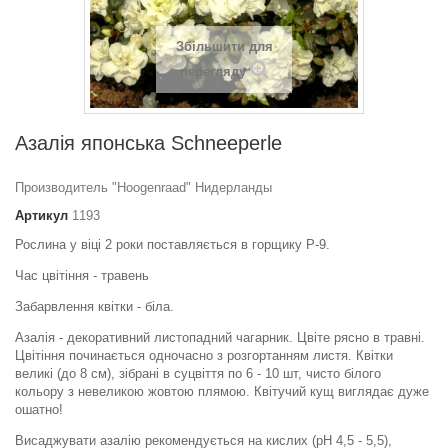
Збільшити для
перегляду
Азалія японська Schneeperle
Производитель "Hoogenraad" Нидерланды
Артикул
1193
Рослина у віці 2 роки поставляється в горщику Р-9.
Час цвітіння - травень
Забарвлення квітки - біла.
Азалія - декоративний листопадний чагарник. Цвіте рясно в травні.
Цвітіння починається одночасно з розгортанням листя. Квітки
великі (до 8 см), зібрані в суцвіття по 6 - 10 шт, чисто білого
кольору з невеликою жовтою плямою. Квітучий кущ виглядає дуже
ошатно!
Висаджувати азалію рекомендується на кислих (рН 4,5 - 5,5),