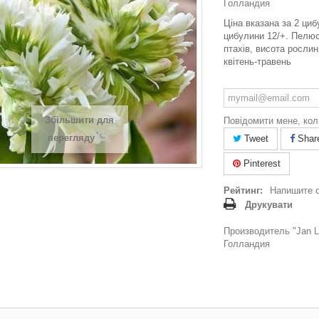
Голландия
Ціна вказана за 2 циб
цибулини 12/+. Пелюст
птахів, висота рослини
квітень-травень
Збільшити для
Повідомити мене, кол
перегляду
Tweet
Shar
Pinterest
Рейтинг:
Напишите 
Друкувати
Производитель "Jan La
Голландия