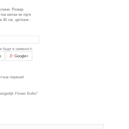
улини. Розмір
ки квітки як пір'я
 45 см, цвітіння -
и буде в наявності
e
Google+
отзыв первым!
ngedijk Flower Bulbs"