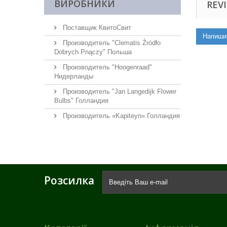
ВИРОБНИКИ
REVI
Поставщик КвитоСвит
Напиши
Производитель "Clematis Źródło
Dobrych Pnączy" Польша
Производитель "Hoogenraad"
Нидерланды
Производитель "Jan Langedijk Flower
Bulbs" Голландия
Производитель «Kapiteyn» Голландия
Розсилка