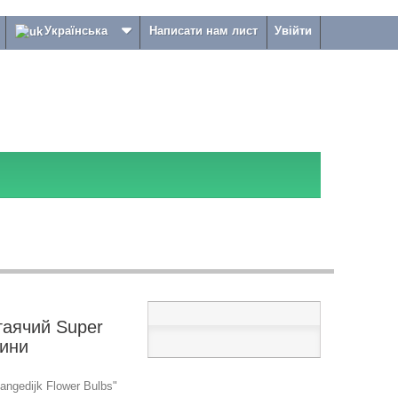
Українська
Написати нам лист
Увійти
гаячий Super
лини
ngedijk Flower Bulbs"