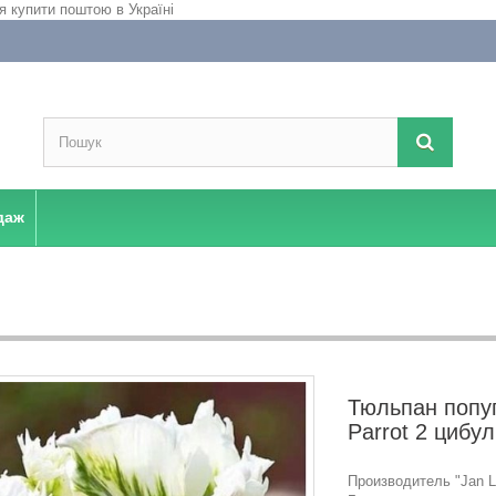
даж
Тюльпан попу
Parrot 2 цибу
Производитель "Jan La