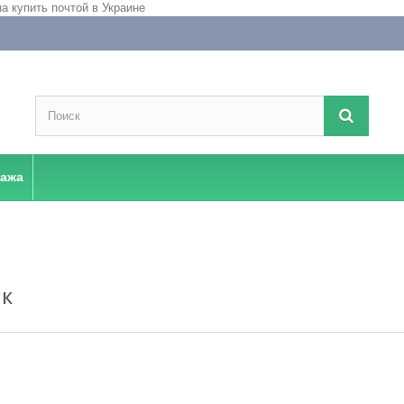
дажа
ИК