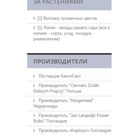
ЗА РАСТЕНИЯМИ
[1] Выгонка луковичных цветов
[1] Лилии - звезды нашего сада (все о
лилиях - сорта, уход, посадка,
размножение)
ПРОИЗВОДИТЕЛИ
Поставщик КвитоСвит
Производитель "Clematis Źródło
Dobrych Pnączy" Польша
Производитель "Hoogenraad"
Нидерланды
Производитель "Jan Langedijk Flower
Bulbs" Голландия
Производитель «Kapiteyn» Голландия