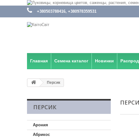
:
+380503788416, +380978359531
Главная
Семена каталог
Новинки
Распро
Персик
ПЕРС
ПЕРСИК
Арония
Абрикос