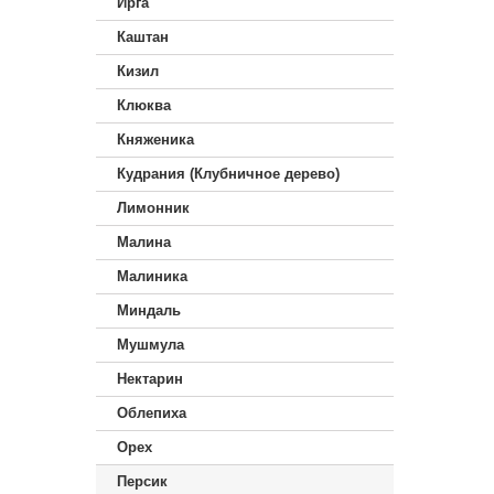
Ирга
Каштан
Кизил
Клюква
Княженика
Кудрания (Клубничное дерево)
Лимонник
Малина
Малиника
Миндаль
Мушмула
Нектарин
Облепиха
Орех
Персик