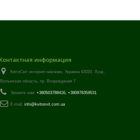
Контактная информация
КвітоСвіт интернет-магазин, Украина 43020, Луцк,
Волынская область, пр. Возрождения 7
Звоните нам:
+380503788416, +380978359531
E-mail:
info@kvitosvit.com.ua