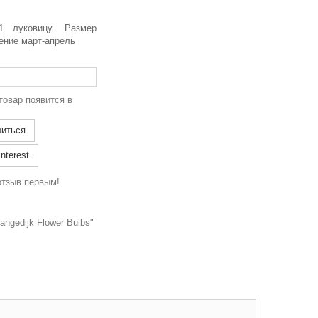
1 луковицу. Размер
ение март-апрель
товар появится в
иться
nterest
отзыв первым!
ngedijk Flower Bulbs"