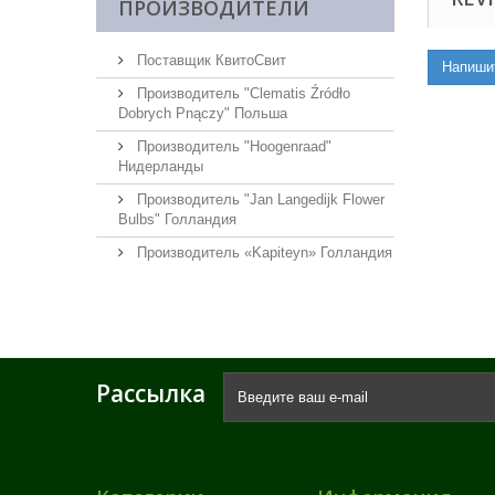
ПРОИЗВОДИТЕЛИ
Поставщик КвитоСвит
Напиши
Производитель "Clematis Źródło
Dobrych Pnączy" Польша
Производитель "Hoogenraad"
Нидерланды
Производитель "Jan Langedijk Flower
Bulbs" Голландия
Производитель «Kapiteyn» Голландия
Рассылка