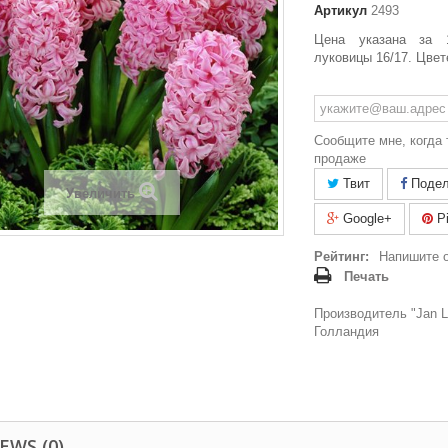
Артикул
2493
Цена указана за 
луковицы
16/17
. Цвет
Сообщите мне, когда 
продаже
Твит
Подел
Увеличить
Google+
Pi
Рейтинг:
Напишите 
Печать
Производитель "Jan La
Голландия
EWS (0)