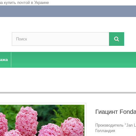
дажа
Гиацинт Fonda
Производитель "Jan La
Голландия