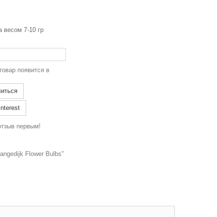
ица весом 7-10 гр
товар появится в
иться
nterest
отзыв первым!
ngedijk Flower Bulbs"