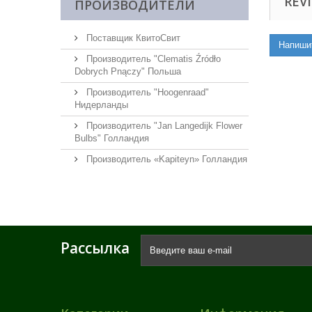
REVI
ПРОИЗВОДИТЕЛИ
Поставщик КвитоСвит
Напиши
Производитель "Clematis Źródło
Dobrych Pnączy" Польша
Производитель "Hoogenraad"
Нидерланды
Производитель "Jan Langedijk Flower
Bulbs" Голландия
Производитель «Kapiteyn» Голландия
Рассылка