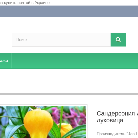
дажа
Сандерсония A
луковица
Производитель "Jan La