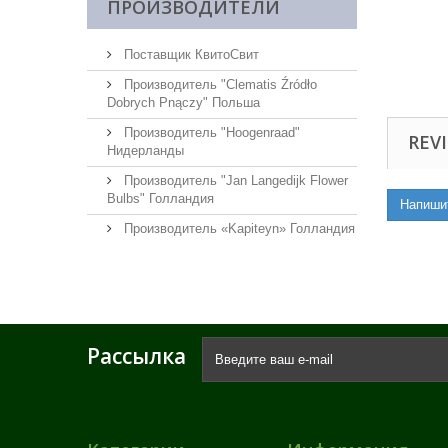
ПРОИЗВОДИТЕЛИ
Поставщик КвитоСвит
Производитель "Clematis Źródło
Dobrych Pnączy" Польша
Производитель "Hoogenraad"
REVI
Нидерланды
Производитель "Jan Langedijk Flower
Bulbs" Голландия
Напиши
Производитель «Kapiteyn» Голландия
Рассылка