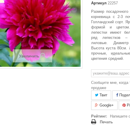
Артикул
22257
Размер посадочного
корневища с 2-3 по
Голландский сорт. Я
формой и цветом.
лепестки имеют бе
ряд лепестков – 
лиловые. Диамет
Высота куста 80см. 
прочные, идеальны
Увеличить
цветения средний.
Сообщите мне, когда 
продаже
Твит
Подел
Google+
Pi
Рейтинг:
Напишите 
Печать