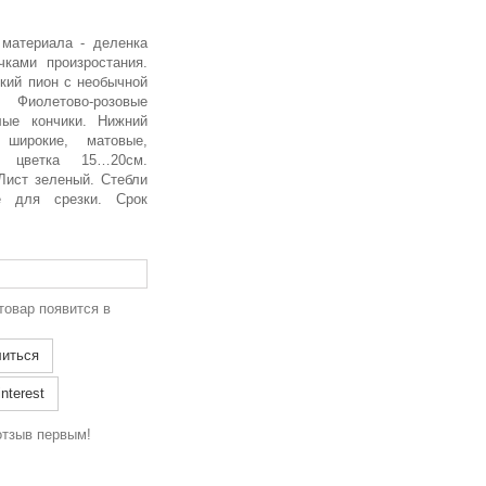
 материала - деленка
чками произростания.
ркий пион с необычной
 Фиолетово-розовые
лые кончики. Нижний
широкие, матовые,
р цветка 15…20см.
Лист зеленый. Стебли
е для срезки. Срок
товар появится в
иться
nterest
отзыв первым!