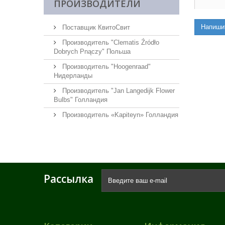
ПРОИЗВОДИТЕЛИ
Напиши
Поставщик КвитоСвит
Производитель "Clematis Źródło
Dobrych Pnączy" Польша
Производитель "Hoogenraad"
Нидерланды
Производитель "Jan Langedijk Flower
Bulbs" Голландия
Производитель «Kapiteyn» Голландия
Рассылка