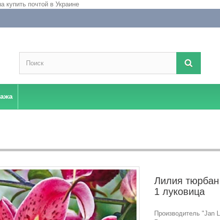
дажа
Лилия тюрбан S
1 луковица
Производитель "Jan La