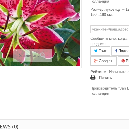
Голландия
Размер луковицы – 12
150...180 см.
Сообщите мне, когда 
продаже
Твит
Подел
Увеличить
Google+
Pi
Рейтинг:
Напишите 
Печать
Производитель "Jan La
Голландия
EWS (0)