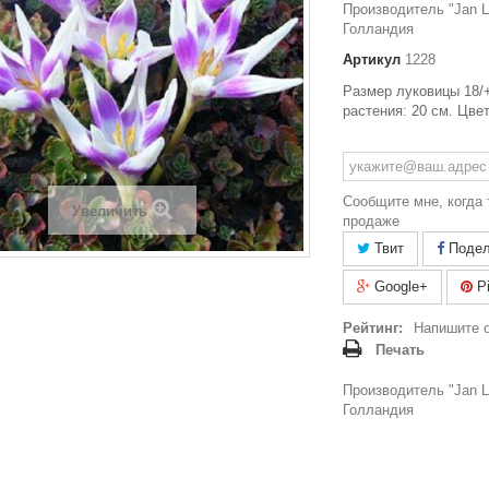
Производитель "Jan La
Голландия
Артикул
1228
Размер луковицы 18/
растения: 20 см. Цве
Сообщите мне, когда 
Увеличить
продаже
Твит
Подел
Google+
Pi
Рейтинг:
Напишите 
Печать
Производитель "Jan La
Голландия