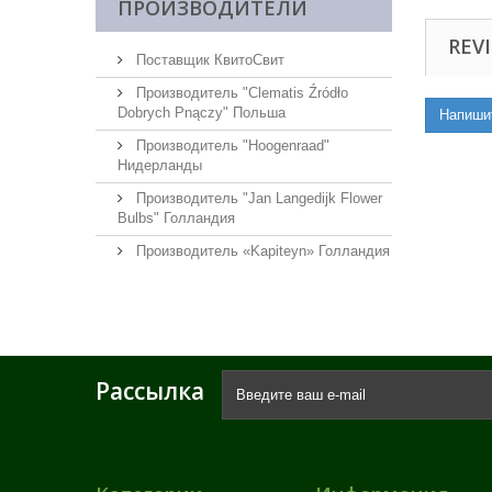
ПРОИЗВОДИТЕЛИ
REVI
Поставщик КвитоСвит
Производитель "Clematis Źródło
Dobrych Pnączy" Польша
Напиши
Производитель "Hoogenraad"
Нидерланды
Производитель "Jan Langedijk Flower
Bulbs" Голландия
Производитель «Kapiteyn» Голландия
Рассылка