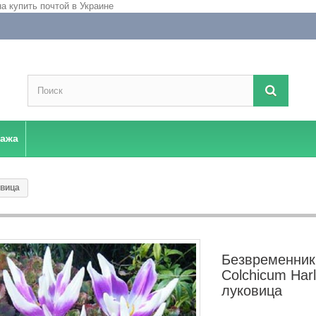
дажа
овица
Безвременник
Colchicum Harl
луковица