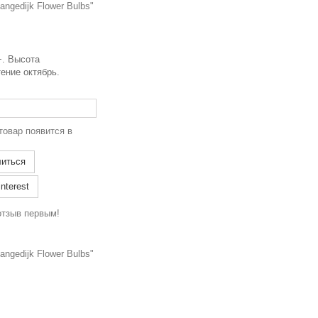
ngedijk Flower Bulbs"
+. Высота
тение октябрь.
товар появится в
иться
nterest
отзыв первым!
ngedijk Flower Bulbs"