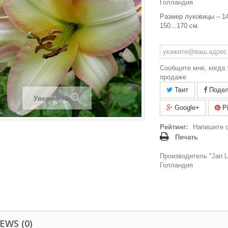
Голландия
Размер луковицы – 14
150...170 см.
Сообщите мне, когда 
продаже
Твит
Подел
Увеличить
Google+
Pi
Рейтинг:
Напишите 
Печать
Производитель "Jan La
Голландия
EWS (0)