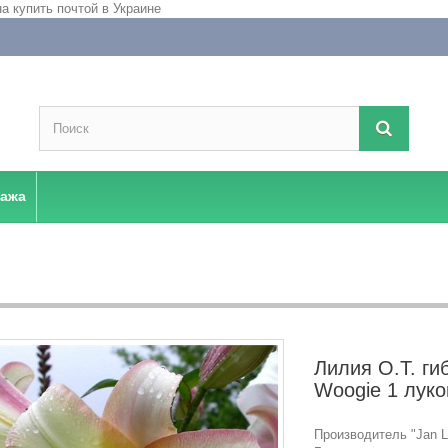
дажа
Лилия О.Т. ги
Woogie 1 лук
Производитель "Jan La