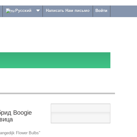
Русский
Написать Нам письмо
Войти
брид Boogie
овица
ngedijk Flower Bulbs"