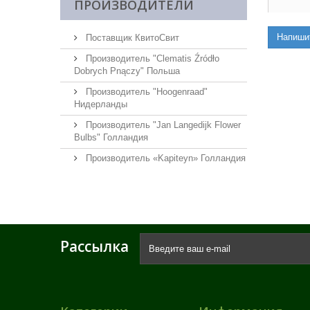
ПРОИЗВОДИТЕЛИ
Напиши
Поставщик КвитоСвит
Производитель "Clematis Źródło
Dobrych Pnączy" Польша
Производитель "Hoogenraad"
Нидерланды
Производитель "Jan Langedijk Flower
Bulbs" Голландия
Производитель «Kapiteyn» Голландия
Рассылка