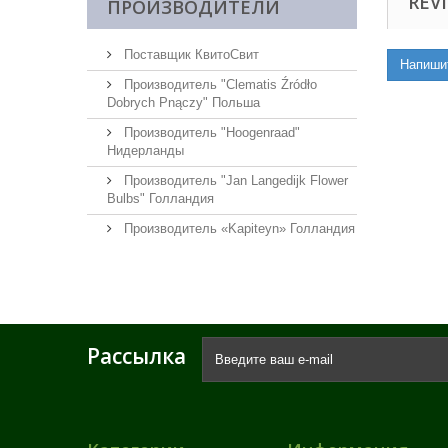
REVI
ПРОИЗВОДИТЕЛИ
Поставщик КвитоСвит
Напиши
Производитель "Clematis Źródło
Dobrych Pnączy" Польша
Производитель "Hoogenraad"
Нидерланды
Производитель "Jan Langedijk Flower
Bulbs" Голландия
Производитель «Kapiteyn» Голландия
Рассылка