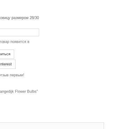
ковицу размером 28/30
товар появится в
иться
nterest
отзыв первым!
ngedijk Flower Bulbs"