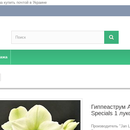
дажа
Гиппеаструм A
Specials 1 лу
Производитель "Jan La