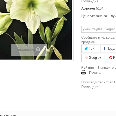
Голландия
Артикул
5104
Цена указана за 1 лу
Сообщите мне, когда 
продаже
Твит
Подел
Увеличить
Google+
Pi
Рейтинг:
Напишите 
Печать
Производитель "Jan La
Голландия