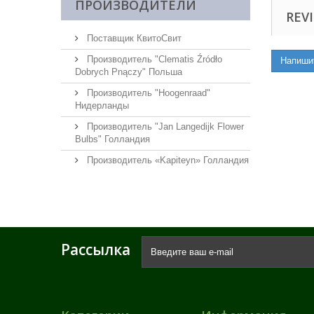
ПРОИЗВОДИТЕЛИ
REVI
Поставщик КвитоСвит
Производитель "Clematis Źródło
Напиши
Dobrych Pnączy" Польша
Производитель "Hoogenraad"
Нидерланды
Производитель "Jan Langedijk Flower
Bulbs" Голландия
Производитель «Kapiteyn» Голландия
Рассылка