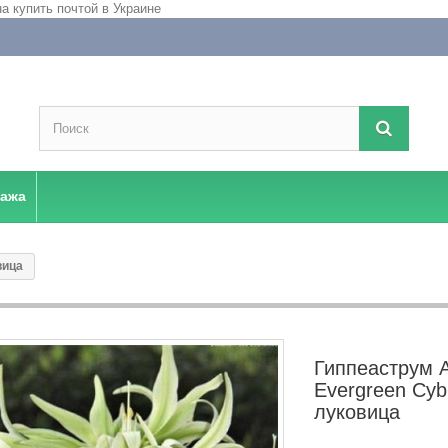
дажа
вица
Гиппеаструм A
Evergreen Cybi
луковица