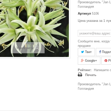
Производитель "Jan La
Голландия
Артикул
5106
Цена указана за 1 лу
Сообщите мне, когда 
продаже
Увеличить
Твит
Подел
Google+
Pi
Рейтинг:
Напишите 
Печать
Производитель "Jan La
Голландия