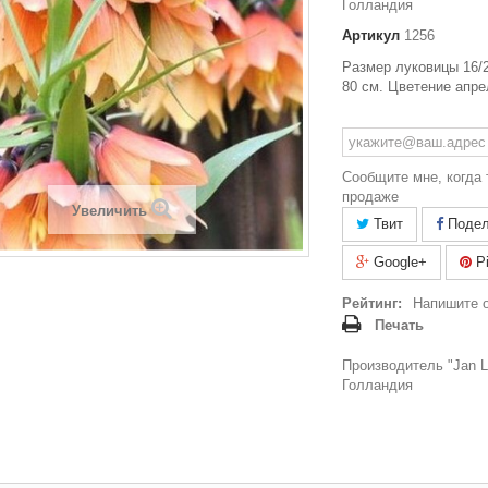
Голландия
Артикул
1256
Размер луковицы 16/2
80 см. Цветение апре
Сообщите мне, когда 
продаже
Увеличить
Твит
Подел
Google+
Pi
Рейтинг:
Напишите 
Печать
Производитель "Jan La
Голландия