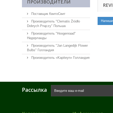
ПРОИЗВОДИТЕЛИ
REVI
Поставщик КвитоСвит
Напиши
Производитель "Clematis Źródło
Dobrych Pnączy" Польша
Производитель "Hoogenraad"
Нидерланды
Производитель "Jan Langedijk Flower
Bulbs" Голландия
Производитель «Kapiteyn» Голландия
Рассылка