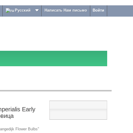
Русский
Написать Нам письмо
Войти
erialis Early
овица
ngedijk Flower Bulbs"