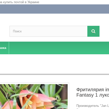
дажа
Фритилярия imp
Fantasy 1 лук
Производитель "Jan La