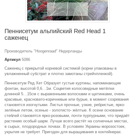
Увеличить
Пеннисетум альпийский Red Head 1
саженец
Производитель "Hoogenraad" Нидерланды
Артикул
5086
Саженец с прикрытой корневой системой (корни упакованы в
увлажненный субстрат и плотно замотаны стрейчпленкой).
Пеннисетум Ред Хет Образует густые куртины, напоминающие
фонтан, высотой 0,6…1м. Соцветия колосовидные метёлки
длинной 5…15см с выраженными волосками и щетинками, очень
красивые, красновато-коричневые или бурые, в момент созревания
становятся изогнутыми. Листья прочные, узкие, ребристые, ярко-
зелёные летом, осенью - золотисто- жёлтые. К осени основание
стеблей становятся ярко-розовыми, почти пурпурными, что придаёт
растению особый шарм. Лучше всего растёт на солнечных местах,
в сырых, плодородных почвах. В условиях Украины морозостоек,
укрытия не требует. Пригоден для выращивания в контейнерах.