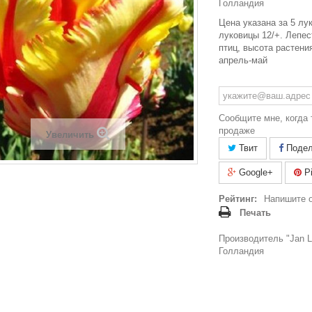
Голландия
Цена указана за 5 лу
луковицы 12/+. Лепес
птиц, высота растения
апрель-май
Сообщите мне, когда 
продаже
Увеличить
Твит
Подел
Google+
Pi
Рейтинг:
Напишите 
Печать
Производитель "Jan La
Голландия