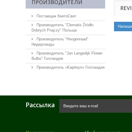
ПРОИЗВОДИТЕЛИ
REVI
Поставщик КвитоСвит
Производитель "Clematis Źródło
Напиши
Dobrych Pnączy" Польша
Производитель "Hoogenraad"
Нидерланды
Производитель "Jan Langedijk Flower
Bulbs" Голландия
Производитель «Kapiteyn» Голландия
Рассылка