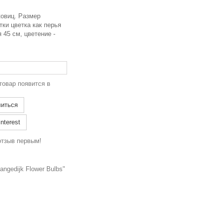
ковиц. Размер
тки цветка как перья
 45 см, цветение -
товар появится в
иться
nterest
отзыв первым!
ngedijk Flower Bulbs"