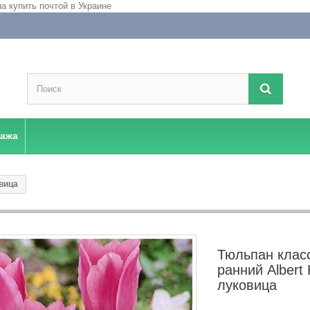
дажа
овица
Тюльпан клас
ранний Albert 
луковица