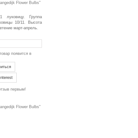
ngedijk Flower Bulbs"
1 луковицу. Группа
ковицы 10/11. Высота
ветение март-апрель.
товар появится в
иться
nterest
отзыв первым!
ngedijk Flower Bulbs"