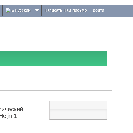
Русский
Написать Нам письмо
Войти
сический
Heijn 1