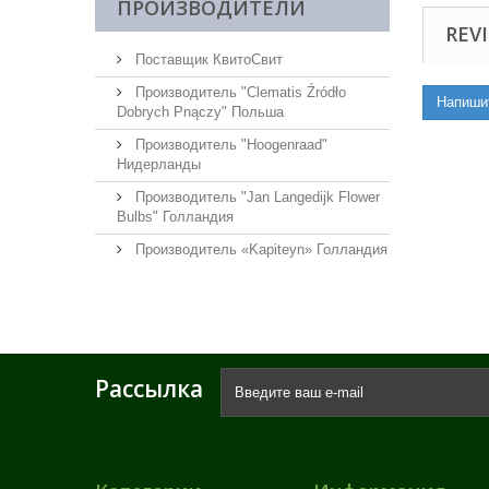
ПРОИЗВОДИТЕЛИ
REVI
Поставщик КвитоСвит
Производитель "Clematis Źródło
Напиши
Dobrych Pnączy" Польша
Производитель "Hoogenraad"
Нидерланды
Производитель "Jan Langedijk Flower
Bulbs" Голландия
Производитель «Kapiteyn» Голландия
Рассылка